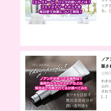
ント
ック
も、 [
ノア
販さ
公開
わき
ムの
され
[…]