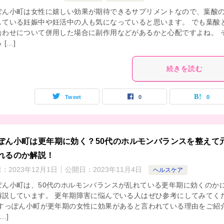
ぽん小町は女性に嬉しい効果が期待できるサプリメントなので、葉酸
している妊娠中や妊活中の人も気になっていると思います。 でも葉酸
合わせについて併用した場合に副作用などがあるかと心配ですよね。 
 […]
続きを読む
Tweet
0
0
ぽん小町は更年期に効く？50代のホルモンバランスを整えて
れるのか解説！
日：
2023年12月1日
公開日：
2023年11月4日
ヘルスケア
ぽん小町は、50代のホルモンバランスが乱れている更年期に効くのか
解説しています。 更年期障害に悩んでいる人はぜひ参考にしてみてく
 すっぽん小町が更年期の女性に効果があると言われている理由をご紹
…]