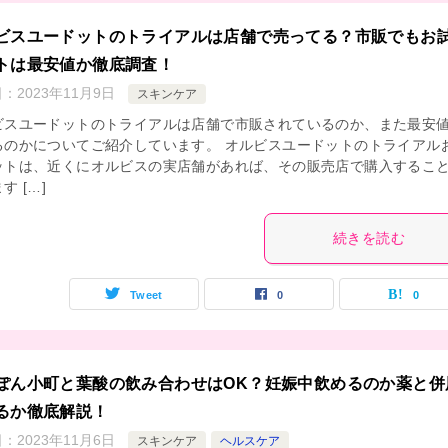
ビスユードットのトライアルは店舗で売ってる？市販でもお
トは最安値か徹底調査！
日：
2023年11月9日
スキンケア
ビスユードットのトライアルは店舗で市販されているのか、また最安
るのかについてご紹介しています。 オルビスユードットのトライアル
ットは、近くにオルビスの実店舗があれば、その販売店で購入するこ
す […]
続きを読む
Tweet
0
0
ぽん小町と葉酸の飲み合わせはOK？妊娠中飲めるのか薬と併
るか徹底解説！
日：
2023年11月6日
スキンケア
ヘルスケア