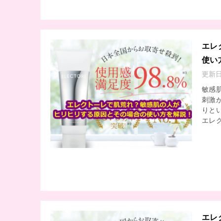
エレ
使い
更新
敏感
刺激
りと
エレク
エレ