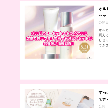
オル
セッ
公開
オル
買え
しセ
できま
すっ
でき
公開