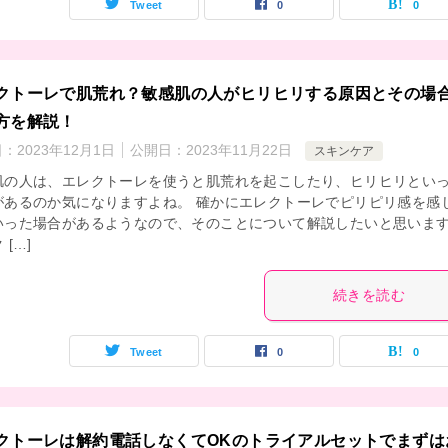
Tweet
0
0
クトーレで肌荒れ？敏感肌の人がヒリヒリする原因とその場
方を解説！
日：
2023年12月1日
公開日：
2023年11月22日
スキンケア
肌の人は、エレクトーレを使うと肌荒れを起こしたり、ヒリヒリとい
があるのか気になりますよね。 確かにエレクトーレでピリピリ感を感
いった場合があるようなので、そのことについて解説したいと思いま
 […]
続きを読む
Tweet
0
0
クトーレは解約電話しなくてOKのトライアルセットでまずは