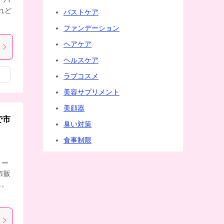
、パ
れど
バストケア
ファンデーション
ヘアケア
ヘルスケア
ラブコスメ
美容サプリメント
美顔器
で市
臭い対策
食事制限
リー
市販
ん。