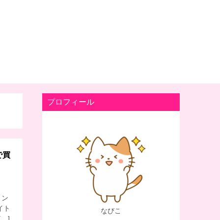
プロフィール
で買
イン
イト
なびこ
…]