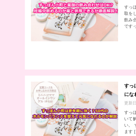
すっ
取を
飲み
ですっ
すっ
にな
更新
すっ
いて
い。
ます [