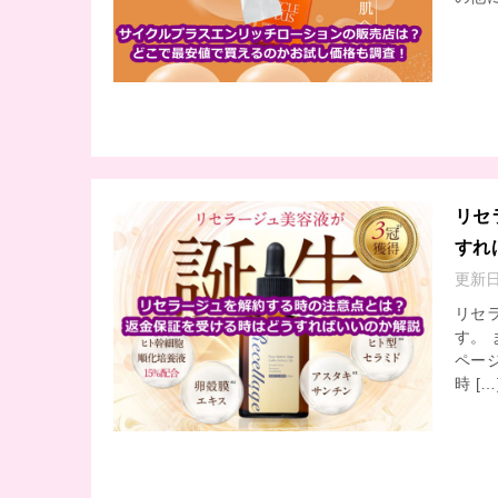
リセ
すれ
更新
リセ
す。
ペー
時 […