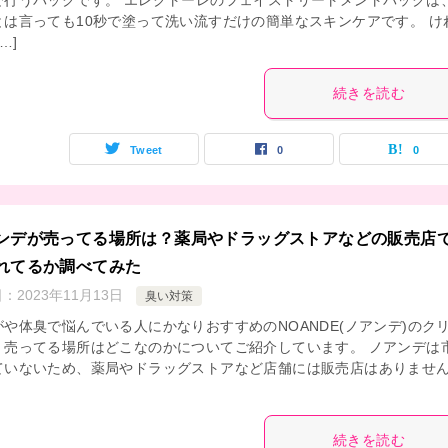
で行うパックです。 エレクトーレのフェイストリートメントパックは
とは言っても10秒で塗って洗い流すだけの簡単なスキンケアです。 け
…]
続きを読む
Tweet
0
0
ンデが売ってる場所は？薬局やドラッグストアなどの販売店
れてるか調べてみた
日：
2023年11月13日
臭い対策
がや体臭で悩んでいる人にかなりおすすめのNOANDE(ノアンデ)のク
、売ってる場所はどこなのかについてご紹介しています。 ノアンデは
ていないため、薬局やドラッグストアなど店舗には販売店はありませ
続きを読む