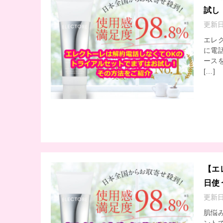
試し
更新
エレ
に電
ースを
[…]
【エ
日使
更新
肌悩