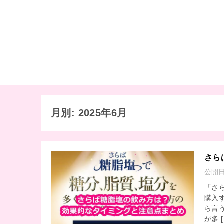
月別: 2025年6月
さら
公開
「さ
購入
ら言
が多 [