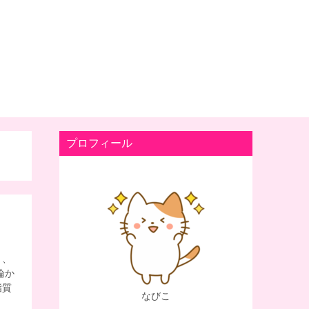
プロフィール
と、
論か
脂質
なびこ