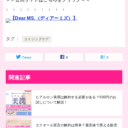
↓ ↓ ↓ ↓ ↓ ↓ ↓ ↓ ↓
【Dear MS.（ディアーミズ）】
タグ
エイジングケア
Tweet
0
0
関連記事
ヒアルロン美潤は解約する必要がある？500円のお
試しについて解説！
エクオール宣言の解約は簡単？最安値で買える販売