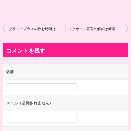
投
グラミープラスの飲む時間は？何粒飲めがいいのか倍飲みしらたどうなるのか調べてみた！
エクオール宣言の解約は簡単？最安値で買える販売店はどこなのかも教えます！
稿
ナ
コメントを残す
ビ
ゲ
名前
ー
シ
ョ
ン
メール（公開されません）